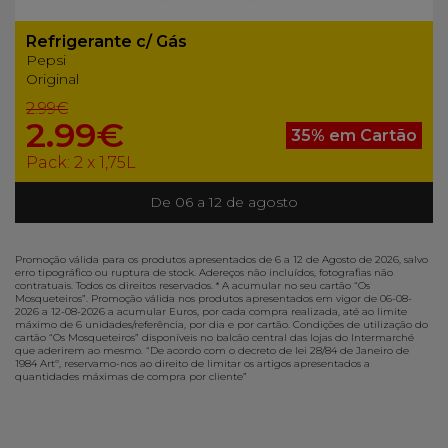
Refrigerante c/ Gás
Pepsi
Original
2.99€
2.99€
35% em Cartão
Pack: 2 x 1,75L
De 06 a 12 de agosto
Anterior
Próximo
Promoção válida para os produtos apresentados de 6 a 12 de Agosto de 2026, salvo
erro tipográfico ou ruptura de stock. Adereços não incluídos, fotografias não
contratuais. Todos os direitos reservados. * A acumular no seu cartão “Os
Mosqueteiros”. Promoção válida nos produtos apresentados em vigor de 06-08-
2026 a 12-08-2026 a acumular Euros, por cada compra realizada, até ao limite
máximo de 6 unidades/referência, por dia e por cartão. Condições de utilização do
cartão “Os Mosqueteiros” disponíveis no balcão central das lojas do Intermarché
que aderirem ao mesmo. “De acordo com o decreto de lei 28/84 de Janeiro de
1984 Artº, reservamo-nos ao direito de limitar os artigos apresentados a
quantidades máximas de compra por cliente”