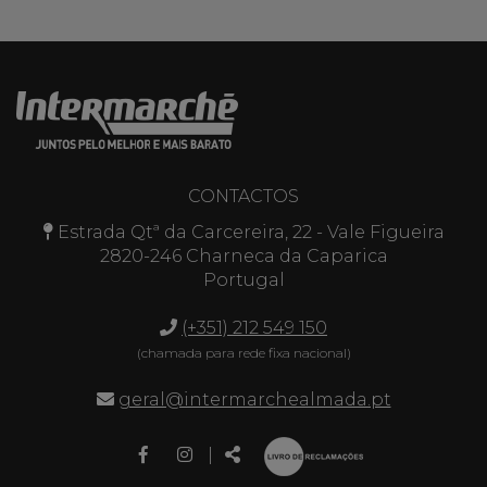
CONTACTOS
Estrada Qtª da Carcereira, 22 - Vale Figueira
2820-246 Charneca da Caparica
Portugal
(+351) 212 549 150
(chamada para rede fixa nacional)
geral@intermarchealmada.pt
Link
Link
Partilhar
|
para
para