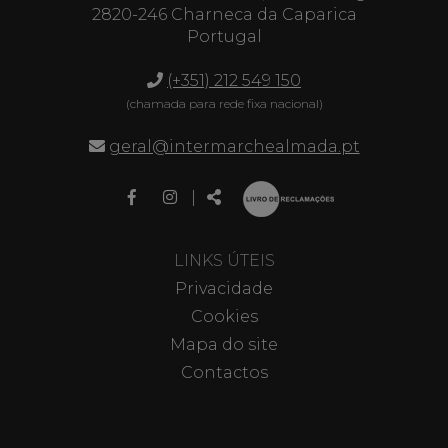
2820-246 Charneca da Caparica
Portugal
(+351) 212 549 150
(chamada para rede fixa nacional)
geral@intermarchealmada.pt
Link
Link
Partilhar
|
para
para
a
a
página
página
LINKS ÚTEIS
de
de
Privacidade
Facebook
Instagram
Cookies
Mapa do site
Contactos