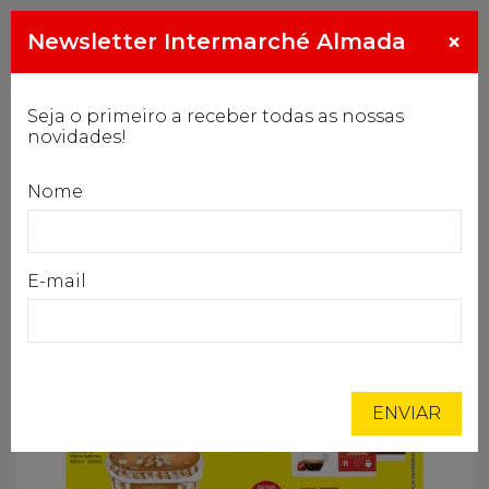
Gasóleo especial
×
Newsletter Intermarché Almada
€/L
2.094
1.999
1.959
2.054
Alt
de
Início
Folhetos
na
Seja o primeiro a receber todas as nossas
novidades!
FOLHETOS
Nome
E-mail
ENVIAR