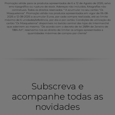
Promoção válida para os produtos apresentados de 6 a 12 de Agosto de 2026, salvo
erro tipográfico ou ruptura de stock. Adereços não incluídos, fotografias não
contratuais. Todos os direitos reservados. * A acumular no seu cartão “Os
Mosqueteiros”. Promoção válida nos produtos apresentados em vigor de 06-08-
2026 a 12-08-2026 a acumular Euros, por cada compra realizada, até ao limite
máximo de 6 unidades/referência, por dia e por cartão. Condições de utilização do
cartão “Os Mosqueteiros” disponíveis no balcão central das lojas do Intermarché
que aderirem ao mesmo. “De acordo com o decreto de lei 28/84 de Janeiro de
1984 Artº, reservamo-nos ao direito de limitar os artigos apresentados a
quantidades máximas de compra por cliente”
Subscreva e
acompanhe todas as
novidades