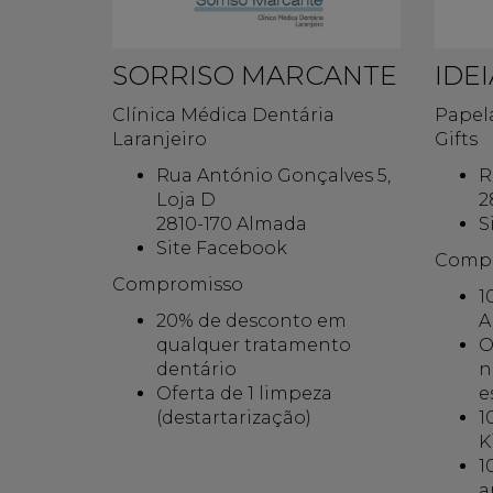
SORRISO MARCANTE
IDE
Clínica Médica Dentária
Papela
Laranjeiro
Gifts
Rua António Gonçalves 5,
R
Loja D
2
2810-170 Almada
S
Site Facebook
Comp
Compromisso
1
20% de desconto em
A
qualquer tratamento
O
dentário
n
Oferta de 1 limpeza
e
(destartarização)
1
K
1
a