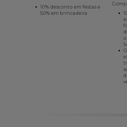
Comp
10% desconto em festas e
50% em brincadeira
1
e
f
d
o
S
O
e
t
a
d
v