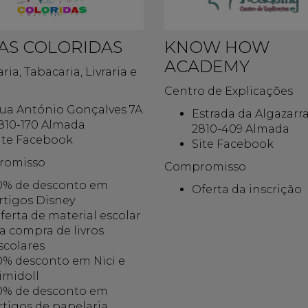
IAS COLORIDAS
KNOW HOW
ACADEMY
ria, Tabacaria, Livraria e
Centro de Explicações
ua António Gonçalves 7A
Estrada da Algazarr
810-170 Almada
2810-409 Almada
ite Facebook
Site Facebook
romisso
Compromisso
0% de desconto em
Oferta da inscrição
rtigos Disney
ferta de material escolar
a compra de livros
scolares
0% desconto em Nici e
imidoll
0% de desconto em
rtigos de papelaria,