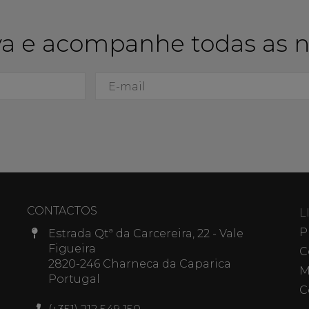
a e acompanhe todas as 
CONTACTOS
L
P
Estrada Qtª da Carcereira, 22 - Vale
Figueira
C
2820-246 Charneca da Caparica
M
Portugal
C