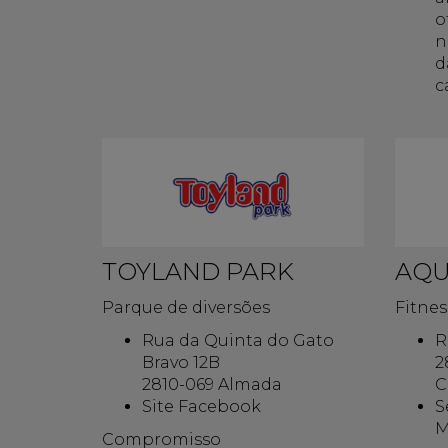
o
n
d
c
TOYLAND PARK
AQU
Parque de diversões
Fitnes
Rua da Quinta do Gato
R
Bravo 12B
2
2810-069 Almada
C
Site Facebook
S
M
Compromisso