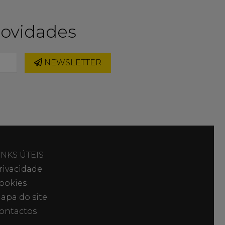
novidades
NEWSLETTER
INKS ÚTEIS
rivacidade
ookies
apa do site
ontactos