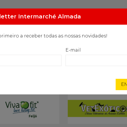
2.094
Gasóleo especial
etter Intermarché Almada
€/L
primeiro a receber todas as nossas novidades!
MARCAS EXCLUSIVAS
PROGRAMA ORIGENS
NOTÍC
E-mail
Início
Intermarché
Parcerias Locais
Parcerias Locais
EN