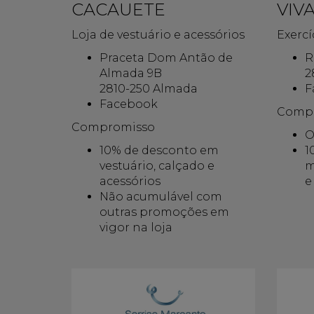
CACAUETE
VIVA
Loja de vestuário e acessórios
Exercí
Praceta Dom Antão de
R
Almada 9B
2
2810-250 Almada
F
Facebook
Comp
Compromisso
O
10% de desconto em
1
vestuário, calçado e
m
acessórios
e
Não acumulável com
outras promoções em
vigor na loja