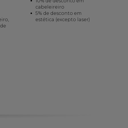
10% de desconto em
cabeleireiro
m
5% de desconto em
iro,
estética (excepto laser)
 de