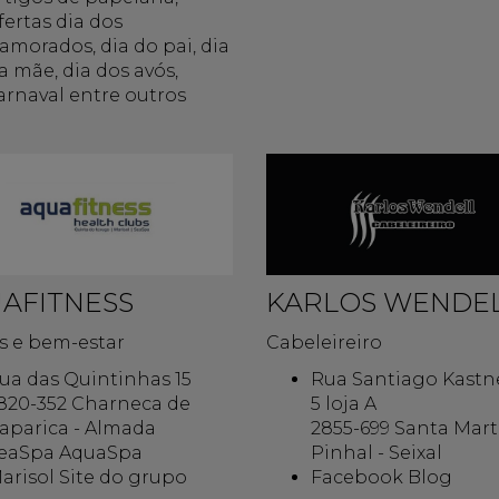
fertas dia dos
amorados, dia do pai, dia
a mãe, dia dos avós,
arnaval entre outros
AFITNESS
KARLOS WENDE
s e bem-estar
Cabeleireiro
ua das Quintinhas 15
Rua Santiago Kastner
820-352 Charneca de
5 loja A
aparica - Almada
2855-699 Santa Mart
eaSpa AquaSpa
Pinhal - Seixal
arisol Site do grupo
Facebook Blog