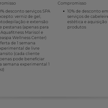
romisso
Compromisso
0% desconto serviços SPA
10% de desconto e
xcepto: verniz de gel,
serviços de cabeleire
otodepilação e extensão
estética e aquisição
e pestanas (apenas para
produtos
 Aquafitness Marisol e
easpa Wellness Center)
ferta de 1 semana
xperimental de livre
ransito (cada cliente
penas pode beneficiar
a semana experimental 1
ez)