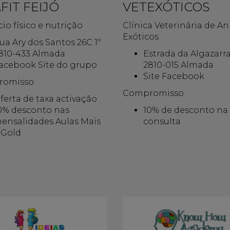
FIT FEIJÓ
VETEXÓTICOS
cio físico e nutrição
Clínica Veterinária de A
Exóticos
ua Ary dos Santos 26C 1º
810-433 Almada
Estrada da Algazarr
acebook Site do grupo
2810-015 Almada
Site Facebook
romisso
Compromisso
ferta de taxa activação
0% desconto nas
10% de desconto na 
ensalidades Aulas Mais
consulta
 Gold