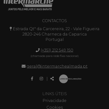
CONTACTOS
Estrada Qtª da Carcereira, 22 - Vale Figueira
2820-246 Charneca da Caparica
Portugal
(+351) 212 549 150
(chamada para rede fixa nacional)
geral@intermarchealmada.pt
Link
Link
Partilhar
|
para
para
a
a
página
página
LINKS ÚTEIS
de
de
Privacidade
Facebook
Instagram
Cookies