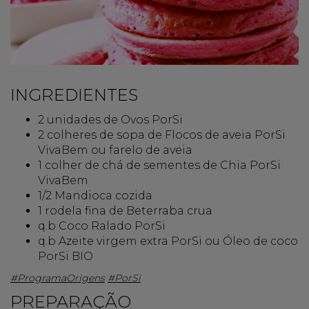
INGREDIENTES
2 unidades de Ovos PorSi
2 colheres de sopa de Flocos de aveia PorSi
VivaBem ou farelo de aveia
1 colher de chá de sementes de Chia PorSi
VivaBem
1/2 Mandioca cozida
1 rodela fina de Beterraba crua
q.b Coco Ralado PorSi
q.b Azeite virgem extra PorSi ou Óleo de coco
PorSi BIO
#ProgramaOrigens
#PorSi
PREPARAÇÃO