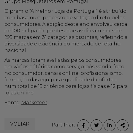
Grupo Mosqueteiros em Portugal.
O prémio “A Melhor Loja de Portugal” é atribuído
com base num processo de votação direto pelos
consumidores. A edição deste ano envolveu cerca
de 100 mil participantes, que avaliaram mais de
295 marcas em 31 categorias distintas, refletindo a
diversidade e exigência do mercado de retalho
nacional.
As marcas foram avaliadas pelos consumidores
em vários critérios como serviço pós-venda, foco
no consumidor, canais online, profissionalismo,
formação das equipas e qualidade da oferta –
num total de 15 critérios para lojas físicas e 12 para
lojas online.
Fonte:
Marketeer
VOLTAR
Partilhar:
FACEBOOK
TWITTER
LINKEDI
PAR