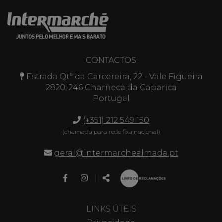
CONTACTOS
Estrada Qtª da Carcereira, 22 - Vale Figueira
2820-246 Charneca da Caparica
Portugal
(+351) 212 549 150
(chamada para rede fixa nacional)
geral@intermarchealmada.pt
Link
Link
Partilhar
|
para
para
a
a
página
página
LINKS ÚTEIS
de
de