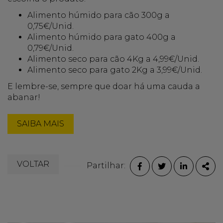
Alimento húmido para cão 300g a
0,75€/Unid.
Alimento húmido para gato 400g a
0,79€/Unid.
Alimento seco para cão 4Kg a 4,99€/Unid.
Alimento seco para gato 2Kg a 3,99€/Unid.
E lembre-se, sempre que doar há uma cauda a
abanar!
SAIBA MAIS
VOLTAR
Partilhar:
FACEBOOK
TWITTER
LINKEDI
PAR