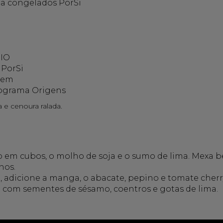
na congelados PorSi
BIO
 PorSi
Bem
rograma Origens
 e cenoura ralada.
 em cubos, o molho de soja e o sumo de lima. Mexa 
hos.
, adicione a manga, o abacate, pepino e tomate cherr
e com sementes de sésamo, coentros e gotas de lima.