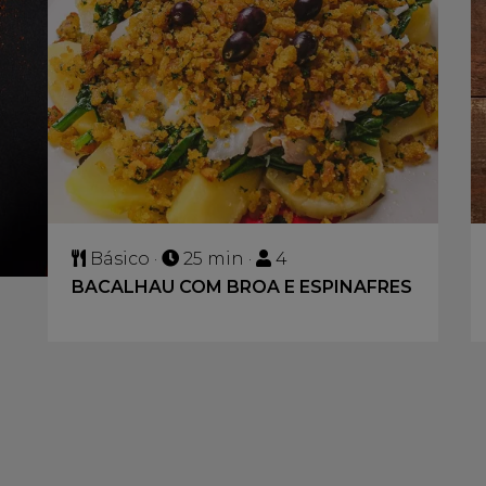
Básico ·
25 min ·
4
BACALHAU COM BROA E ESPINAFRES