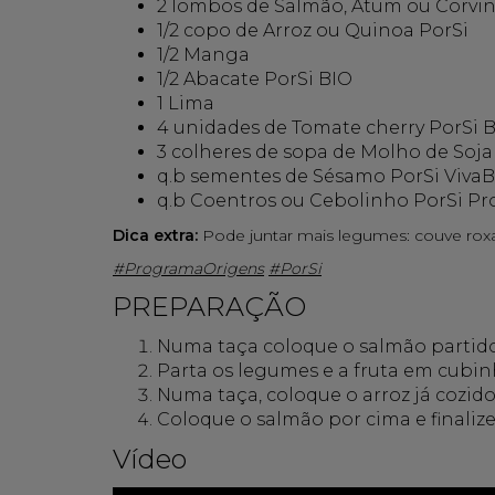
2 lombos de Salmão, Atum ou Corvi
1/2 copo de Arroz ou Quinoa PorSi
1/2 Manga
1/2 Abacate PorSi BIO
1 Lima
4 unidades de Tomate cherry PorSi 
3 colheres de sopa de Molho de Soja
q.b sementes de Sésamo PorSi Viva
q.b Coentros ou Cebolinho PorSi P
Dica extra:
Pode juntar mais legumes: couve roxa
#ProgramaOrigens
#PorSi
PREPARAÇÃO
Numa taça coloque o salmão partido
Parta os legumes e a fruta em cubin
Numa taça, coloque o arroz já cozido
Coloque o salmão por cima e finaliz
Vídeo