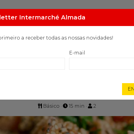
2.094
Gasóleo especial
etter Intermarché Almada
€/L
primeiro a receber todas as nossas novidades!
MARCAS EXCLUSIVAS
PROGRAMA ORIGENS
NOTÍC
E-mail
Início
Receitas
POKE DE SALMÃO
POKE DE SALMÃO
EN
Pratos principais
,
Saladas
Básico ·
15 min ·
2