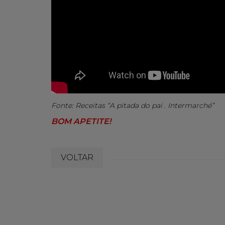
Fonte: Receitas “A pitada do pai . Intermarché”
BOM APETITE!
VOLTAR