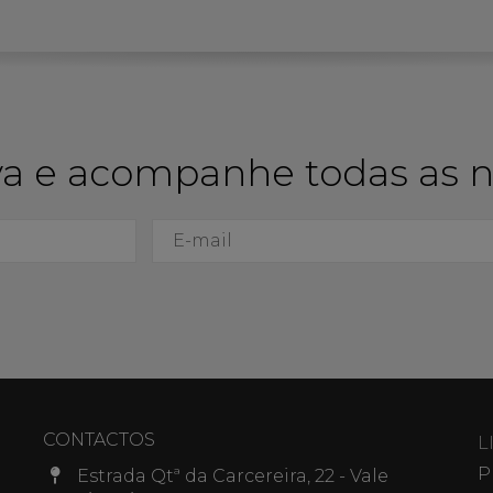
a e acompanhe todas as 
CONTACTOS
L
P
Estrada Qtª da Carcereira, 22 - Vale