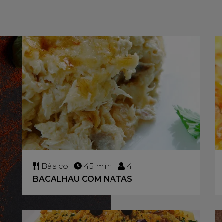
Básico ·
45 min ·
4
BACALHAU COM NATAS