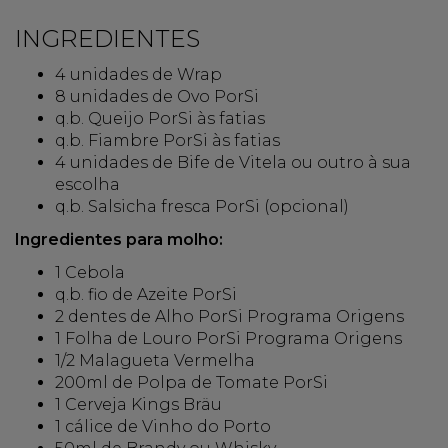
INGREDIENTES
4 unidades de Wrap
8 unidades de Ovo PorSi
q.b. Queijo PorSi às fatias
q.b. Fiambre PorSi às fatias
4 unidades de Bife de Vitela ou outro à sua
escolha
q.b. Salsicha fresca PorSi (opcional)​
Ingredientes para molho:
1 Cebola
q.b. fio de Azeite PorSi
2 dentes de Alho PorSi Programa Origens
1 Folha de Louro PorSi Programa Origens
1/2 Malagueta Vermelha
200ml de Polpa de Tomate PorSi
1 Cerveja Kings Bräu
1 cálice de Vinho do Porto