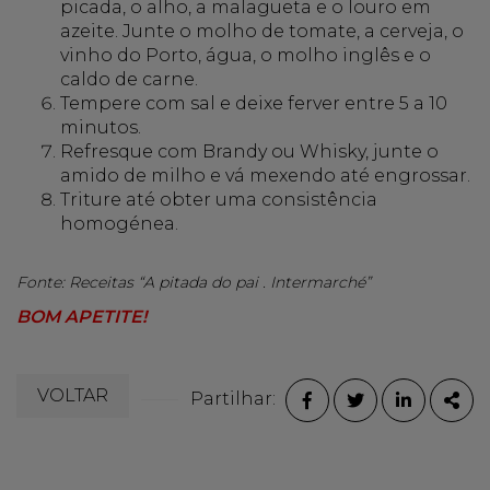
picada, o alho, a malagueta e o louro em
azeite. Junte o molho de tomate, a cerveja, o
vinho do Porto, água, o molho inglês e o
caldo de carne.
Tempere com sal e deixe ferver entre 5 a 10
minutos.
Refresque com Brandy ou Whisky, junte o
amido de milho e vá mexendo até engrossar.
Triture até obter uma consistência
homogénea.
Fonte: Receitas “A pitada do pai . Intermarché”
BOM APETITE!
VOLTAR
Partilhar:
FACEBOOK
TWITTER
LINKEDI
PAR