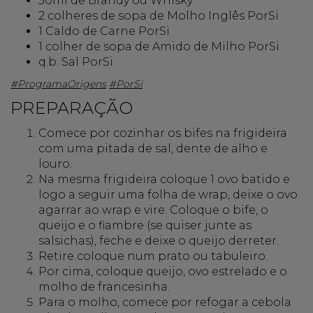
50ml de Brandy ou Whisky
2 colheres de sopa de Molho Inglês PorSi
1 Caldo de Carne PorSi
1 colher de sopa de Amido de Milho PorSi
q.b. Sal PorSi
#ProgramaOrigens
#PorSi
PREPARAÇÃO
Comece por cozinhar os bifes na frigideira
com uma pitada de sal, dente de alho e
louro.
Na mesma frigideira coloque 1 ovo batido e
logo a seguir uma folha de wrap, deixe o ovo
agarrar ao wrap e vire. Coloque o bife, o
queijo e o fiambre (se quiser junte as
salsichas), feche e deixe o queijo derreter.
Retire coloque num prato ou tabuleiro.
Por cima, coloque queijo, ovo estrelado e o
molho de francesinha.
Para o molho, comece por refogar a cebola