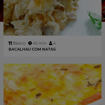
Básico ·
45 min ·
4
BACALHAU COM NATAS