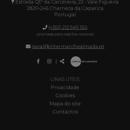
Estrada Qtª da Carcereira, 22 - Vale Figueira
2820-246 Charneca da Caparica
Portugal
(+351) 212 549 150
(chamada para rede fixa nacional)
geral@intermarchealmada.pt
Link
Link
Partilhar
|
para
para
a
a
página
página
LINKS ÚTEIS
de
de
Privacidade
Facebook
Instagram
Cookies
Mapa do site
Contactos