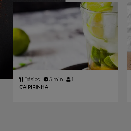
Básico ·
5 min ·
1
CAIPIRINHA