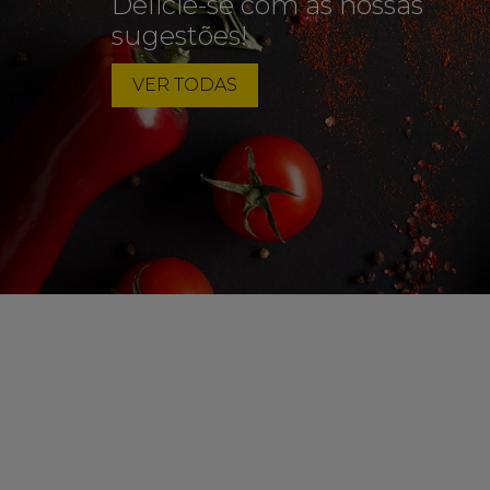
Delicie-se com as nossas
sugestões!
VER TODAS