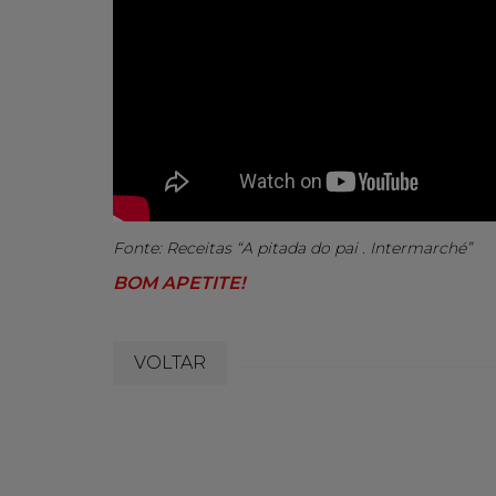
Fonte: Receitas “A pitada do pai . Intermarché”
BOM APETITE!
VOLTAR