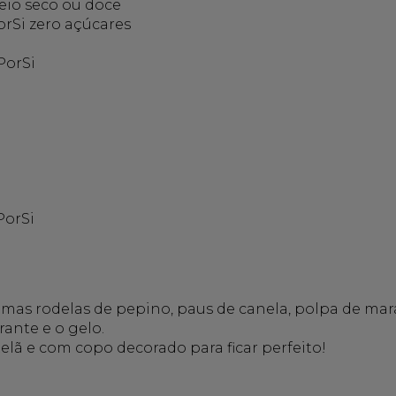
io seco ou doce
orSi zero açúcares
PorSi
PorSi
as rodelas de pepino, paus de canela, polpa de mara
ante e o gelo.
lã e com copo decorado para ficar perfeito!