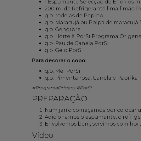
1 Espumante
Selecção de Enófilos
me
200 ml de Refrigerante lima limão P
q.b. rodelas de Pepino
q.b. Maracujá ou Polpa de maracujá 
q.b. Gengibre
q.b. Hortelã PorSi Programa Origens
q.b. Pau de Canela PorSi
q.b. Gelo PorSi
Para decorar o copo:
q.b. Mel PorSi
q.b. Pimenta rosa, Canela e Paprika 
#ProgramaOrigens
#PorSi
PREPARAÇÃO
Num jarro começamos por colocar um
Adicionamos o espumante, o refriger
Envolvemos bem, servimos com horte
Vídeo