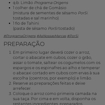
q.b. Limão
Programa Origens
1 colher de chá de Gomásio
(mistura de sementes de sésamo
PorSi
tostadas e sal marinho)
1 fio de Tahini
(pasta de sésamo
PorSi
tostado)
#ProgramaOrigens
#AsNossasMarcas
#PorSi
PREPARAÇÃO
Em primeiro lugar deverá cozer o arroz,
cortar o abacate em cubos, cozer o grão,
assar o tomate, saltear os cogumelos com os
espargos e os espinafres ao alho e temperar
o abacaxi cortado em cubos com ervas à sua
escolha (coentros, por exemplo) e limão.
Reserve as preparações feitas e deixe
arrefecer.
Coloque o arroz como primeira camada na
sua taça. Por cima e em volta, disponha os
restantes ingredientes, preparados