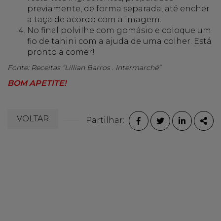
previamente, de forma separada, até encher
a taça de acordo com a imagem.
No final polvilhe com gomásio e coloque um
fio de tahini com a ajuda de uma colher. Está
pronto a comer!
Fonte: Receitas “Lillian Barros . Intermarché”
BOM APETITE!
VOLTAR
Partilhar:
FACEBOOK
TWITTER
LINKEDI
PAR